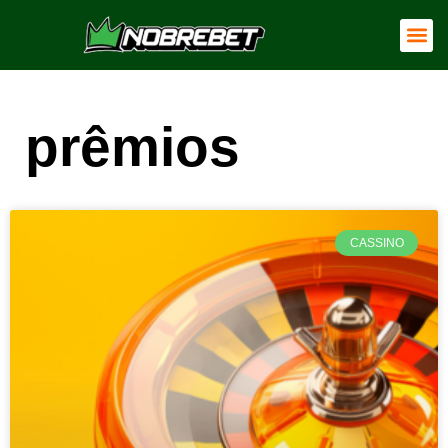
Pagina Ini
Jogue co
prêmios
CASSINO