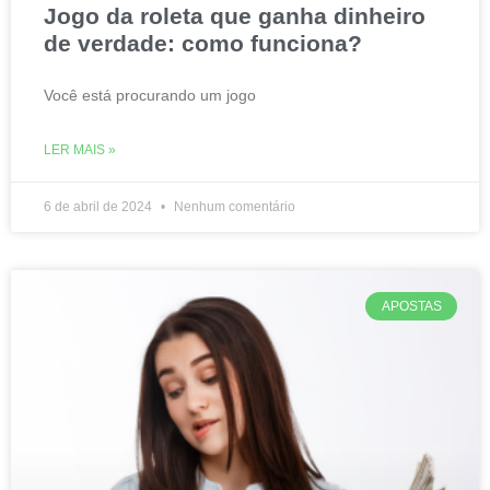
Jogo da roleta que ganha dinheiro
de verdade: como funciona?
Você está procurando um jogo
LER MAIS »
6 de abril de 2024
Nenhum comentário
APOSTAS