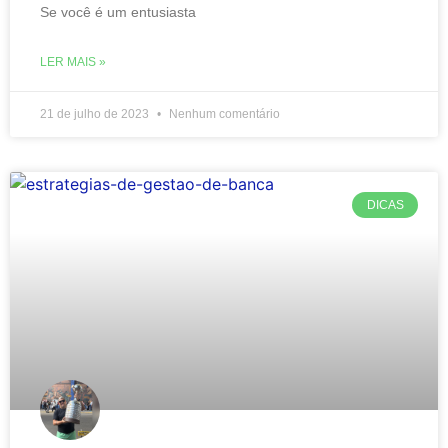
Se você é um entusiasta
LER MAIS »
21 de julho de 2023
Nenhum comentário
DICAS