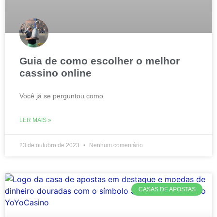
Guia de como escolher o melhor
cassino online
Você já se perguntou como
LER MAIS »
23 de outubro de 2023
Nenhum comentário
CASAS DE APOSTAS