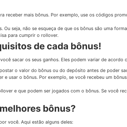
ra receber mais bônus. Por exemplo, use os códigos promo
s. Ou seja, não se esqueça de que os bônus são uma forma 
sa para cumprir o rollover.
uisitos de cada bônus!
 você sacar os seus ganhos. Eles podem variar de acordo 
apostar o valor do bônus ou do depósito antes de poder sac
er e usar o bônus. Por exemplo, se você recebeu um bônus 
ollover e que podem ser jogados com o bônus. Se você rec
 melhores bônus?
or você. Aqui estão alguns deles: