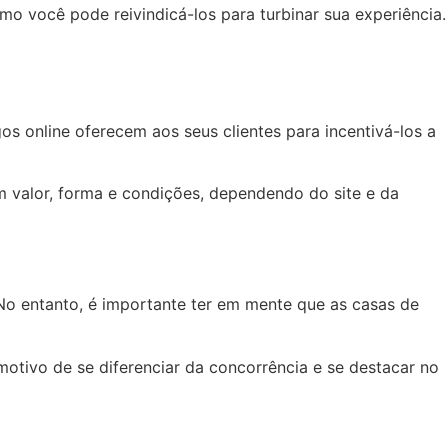
mo você pode reivindicá-los para turbinar sua experiência.
s online oferecem aos seus clientes para incentivá-los a
 valor, forma e condições, dependendo do site e da
o entanto, é importante ter em mente que as casas de
 motivo de se diferenciar da concorrência e se destacar no