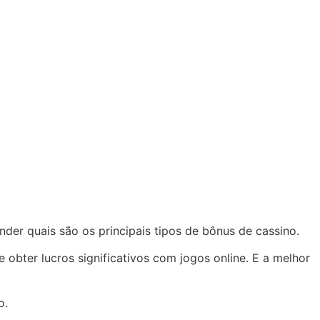
der quais são os principais tipos de bônus de cassino.
obter lucros significativos com jogos online. E a melhor
o.