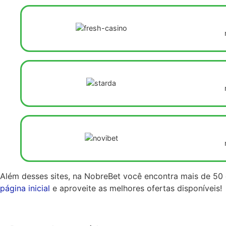
Além desses sites, na NobreBet você encontra mais de 50 
página inicial
e aproveite as melhores ofertas disponíveis!