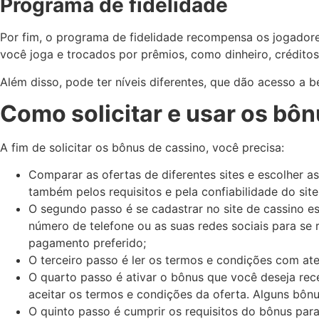
Programa de fidelidade
Por fim, o programa de fidelidade recompensa os jogador
você joga e trocados por prêmios, como dinheiro, créditos
Além disso, pode ter níveis diferentes, que dão acesso a 
Como solicitar e usar os bô
A fim de solicitar os bônus de cassino, você precisa:
Comparar as ofertas de diferentes sites e escolher a
também pelos requisitos e pela confiabilidade do site
O segundo passo é se cadastrar no site de cassino e
número de telefone ou as suas redes sociais para se r
pagamento preferido;
O terceiro passo é ler os termos e condições com at
O quarto passo é ativar o bônus que você deseja re
aceitar os termos e condições da oferta. Alguns bôn
O quinto passo é cumprir os requisitos do bônus par