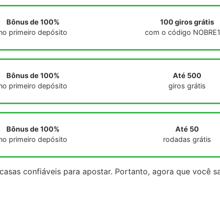
Bônus de 100%
100 giros grátis
no primeiro depósito
com o código NOBRE
Bônus de 100%
Até 500
no primeiro depósito
giros grátis
Bônus de 100%
Até 50
no primeiro depósito
rodadas grátis
casas confiáveis para apostar. Portanto, agora que você 