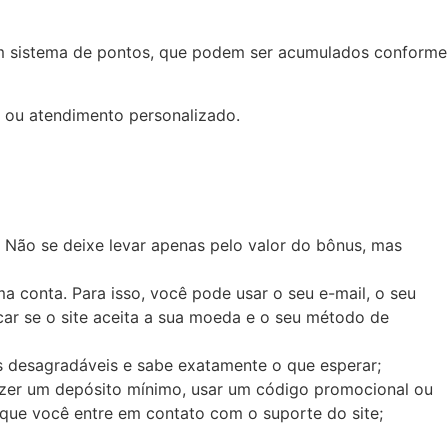
 um sistema de pontos, que podem ser acumulados conforme
s ou atendimento personalizado.
. Não se deixe levar apenas pelo valor do bônus, mas
 conta. Para isso, você pode usar o seu e-mail, o seu
icar se o site aceita a sua moeda e o seu método de
as desagradáveis e sabe exatamente o que esperar;
azer um depósito mínimo, usar um código promocional ou
que você entre em contato com o suporte do site;