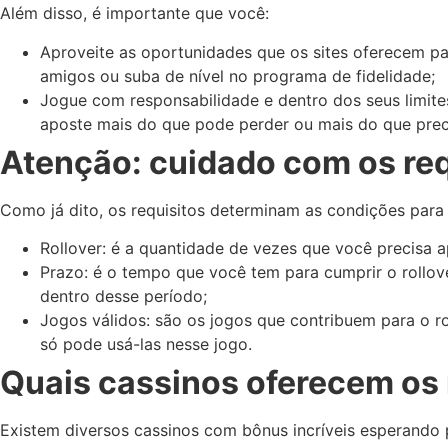
Além disso, é importante que você:
Aproveite as oportunidades que os sites oferecem pa
amigos ou suba de nível no programa de fidelidade;
Jogue com responsabilidade e dentro dos seus limite
aposte mais do que pode perder ou mais do que preci
Atenção: cuidado com os req
Como já dito, os requisitos determinam as condições para
Rollover: é a quantidade de vezes que você precisa 
Prazo: é o tempo que você tem para cumprir o rollov
dentro desse período;
Jogos válidos: são os jogos que contribuem para o r
só pode usá-las nesse jogo.
Quais cassinos oferecem os
Existem diversos cassinos com bônus incríveis esperando p