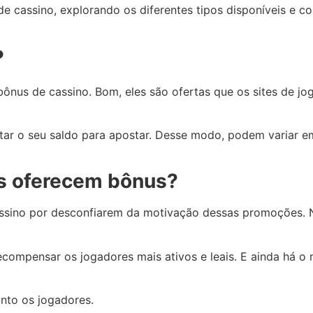
 cassino, explorando os diferentes tipos disponíveis e co
?
nus de cassino. Bom, eles são ofertas que os sites de jogo
ar o seu saldo para apostar. Desse modo, podem variar em
os oferecem bônus?
ssino por desconfiarem da motivação dessas promoções. N
recompensar os jogadores mais ativos e leais. E ainda há o
anto os jogadores.