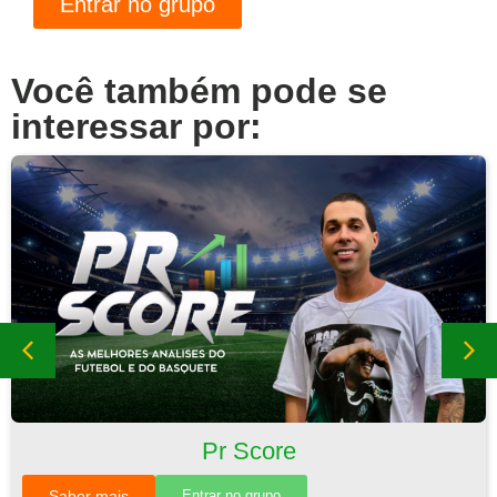
Entrar no grupo
Você também pode se
interessar por:
Pr Score
Saber mais
Entrar no grupo