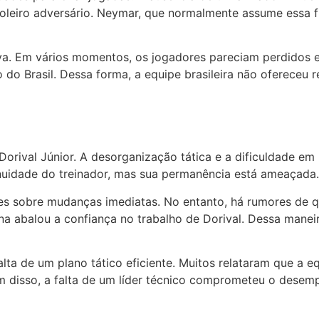
leiro adversário. Neymar, que normalmente assume essa fun
iva. Em vários momentos, os jogadores pareciam perdidos e
rasil. Dessa forma, a equipe brasileira não ofereceu re
rival Júnior. A desorganização tática e a dificuldade em 
nuidade do treinador, mas sua permanência está ameaçada.
es sobre mudanças imediatas. No entanto, há rumores de q
na abalou a confiança no trabalho de Dorival. Dessa manei
ta de um plano tático eficiente. Muitos relataram que a e
disso, a falta de um líder técnico comprometeu o desempen