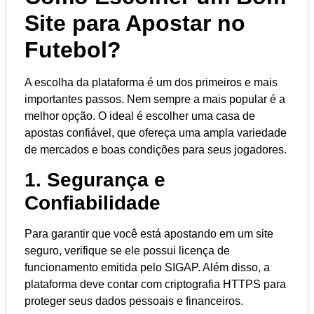
Site para Apostar no
Futebol?
A escolha da plataforma é um dos primeiros e mais
importantes passos. Nem sempre a mais popular é a
melhor opção. O ideal é escolher uma casa de
apostas confiável, que ofereça uma ampla variedade
de mercados e boas condições para seus jogadores.
1. Segurança e
Confiabilidade
Para garantir que você está apostando em um site
seguro, verifique se ele possui licença de
funcionamento emitida pelo SIGAP. Além disso, a
plataforma deve contar com criptografia HTTPS para
proteger seus dados pessoais e financeiros.