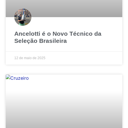
Ancelotti é o Novo Técnico da
Seleção Brasileira
12 de maio de 2025