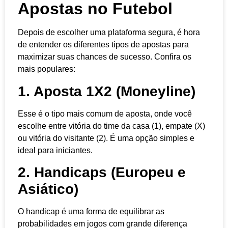
Apostas no Futebol
Depois de escolher uma plataforma segura, é hora
de entender os diferentes tipos de apostas para
maximizar suas chances de sucesso. Confira os
mais populares:
1. Aposta 1X2 (Moneyline)
Esse é o tipo mais comum de aposta, onde você
escolhe entre vitória do time da casa (1), empate (X)
ou vitória do visitante (2). É uma opção simples e
ideal para iniciantes.
2. Handicaps (Europeu e
Asiático)
O handicap é uma forma de equilibrar as
probabilidades em jogos com grande diferença