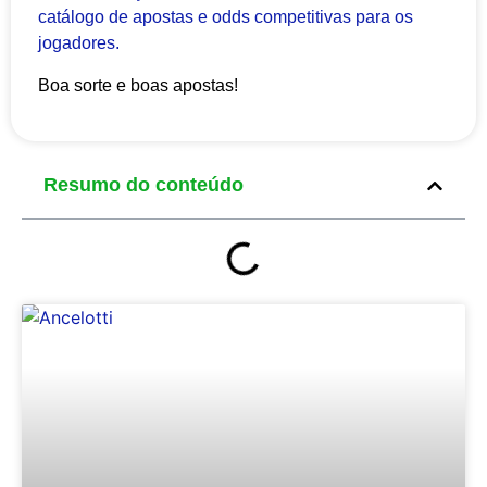
catálogo de apostas e odds competitivas para os
jogadores.
Boa sorte e boas apostas!
Resumo do conteúdo