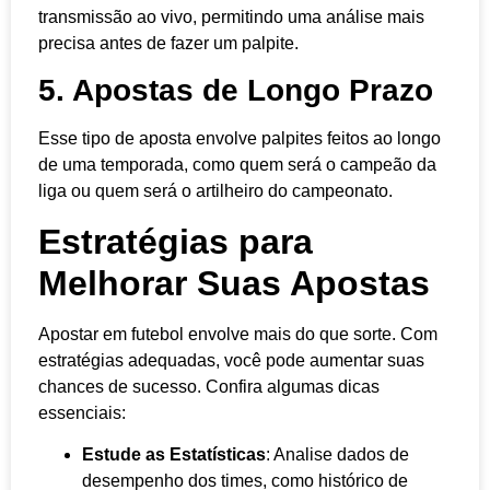
transmissão ao vivo, permitindo uma análise mais
precisa antes de fazer um palpite.
5. Apostas de Longo Prazo
Esse tipo de aposta envolve palpites feitos ao longo
de uma temporada, como quem será o campeão da
liga ou quem será o artilheiro do campeonato.
Estratégias para
Melhorar Suas Apostas
Apostar em futebol envolve mais do que sorte. Com
estratégias adequadas, você pode aumentar suas
chances de sucesso. Confira algumas dicas
essenciais:
Estude as Estatísticas
: Analise dados de
desempenho dos times, como histórico de