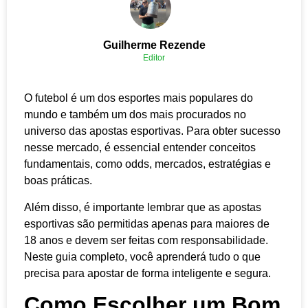
Guilherme Rezende
Editor
O futebol é um dos esportes mais populares do
mundo e também um dos mais procurados no
universo das apostas esportivas. Para obter sucesso
nesse mercado, é essencial entender conceitos
fundamentais, como odds, mercados, estratégias e
boas práticas.
Além disso, é importante lembrar que as apostas
esportivas são permitidas apenas para maiores de
18 anos e devem ser feitas com responsabilidade.
Neste guia completo, você aprenderá tudo o que
precisa para apostar de forma inteligente e segura.
Como Escolher um Bom