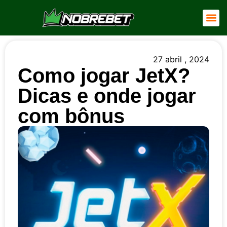
Pagina Ini
Jogue co
27 abril , 2024
Como jogar JetX?
Dicas e onde jogar
com bônus