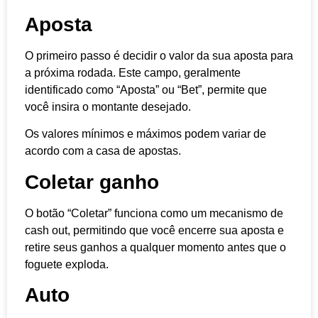
Aposta
O primeiro passo é decidir o valor da sua aposta para
a próxima rodada. Este campo, geralmente
identificado como “Aposta” ou “Bet”, permite que
você insira o montante desejado.
Os valores mínimos e máximos podem variar de
acordo com a casa de apostas.
Coletar ganho
O botão “Coletar” funciona como um mecanismo de
cash out, permitindo que você encerre sua aposta e
retire seus ganhos a qualquer momento antes que o
foguete exploda.
Auto