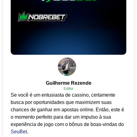
Guilherme Rezende
Editor
Se você é um entusiasta de cassino, certamente
busca por oportunidades que maximizem suas
chances de ganhar em apostas online. Então, este é
o momento perfeito para dar um impulso à sua
experiência de jogo com o bônus de boas-vindas do
SeuBet
.