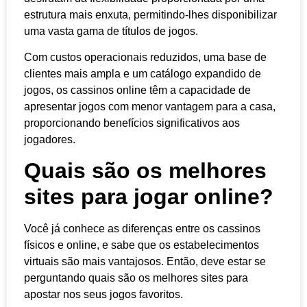
estrutura mais enxuta, permitindo-lhes disponibilizar
uma vasta gama de títulos de jogos.
Com custos operacionais reduzidos, uma base de
clientes mais ampla e um catálogo expandido de
jogos, os cassinos online têm a capacidade de
apresentar jogos com menor vantagem para a casa,
proporcionando benefícios significativos aos
jogadores.
Quais são os melhores
sites para jogar online?
Você já conhece as diferenças entre os cassinos
físicos e online, e sabe que os estabelecimentos
virtuais são mais vantajosos. Então, deve estar se
perguntando quais são os melhores sites para
apostar nos seus jogos favoritos.