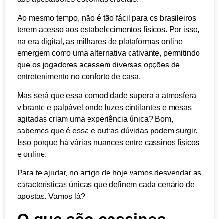
Ao mesmo tempo, não é tão fácil para os brasileiros
terem acesso aos estabelecimentos físicos. Por isso,
na era digital, as milhares de plataformas online
emergem como uma alternativa cativante, permitindo
que os jogadores acessem diversas opções de
entretenimento no conforto de casa.
Mas será que essa comodidade supera a atmosfera
vibrante e palpável onde luzes cintilantes e mesas
agitadas criam uma experiência única? Bom,
sabemos que é essa e outras dúvidas podem surgir.
Isso porque há várias nuances entre cassinos físicos
e online.
Para te ajudar, no artigo de hoje vamos desvendar as
características únicas que definem cada cenário de
apostas. Vamos lá?
O que são cassinos