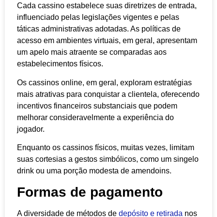
Cada cassino estabelece suas diretrizes de entrada,
influenciado pelas legislações vigentes e pelas
táticas administrativas adotadas. As políticas de
acesso em ambientes virtuais, em geral, apresentam
um apelo mais atraente se comparadas aos
estabelecimentos físicos.
Os cassinos online, em geral, exploram estratégias
mais atrativas para conquistar a clientela, oferecendo
incentivos financeiros substanciais que podem
melhorar consideravelmente a experiência do
jogador.
Enquanto os cassinos físicos, muitas vezes, limitam
suas cortesias a gestos simbólicos, como um singelo
drink ou uma porção modesta de amendoins.
Formas de pagamento
A diversidade de métodos de
depósito e retirada
nos