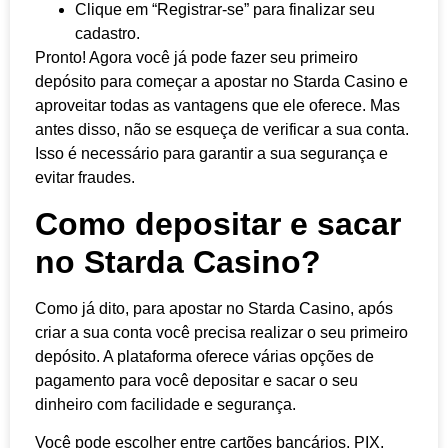
Clique em “Registrar-se” para finalizar seu
cadastro.
Pronto! Agora você já pode fazer seu primeiro
depósito para começar a apostar no Starda Casino e
aproveitar todas as vantagens que ele oferece. Mas
antes disso, não se esqueça de verificar a sua conta.
Isso é necessário para garantir a sua segurança e
evitar fraudes.
Como depositar e sacar
no Starda Casino?
Como já dito, para apostar no Starda Casino, após
criar a sua conta você precisa realizar o seu primeiro
depósito. A plataforma oferece várias opções de
pagamento para você depositar e sacar o seu
dinheiro com facilidade e segurança.
Você pode escolher entre cartões bancários, PIX,