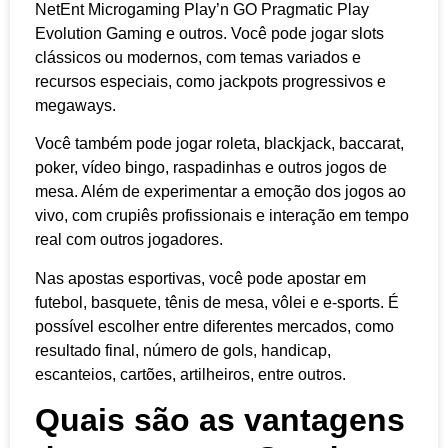
NetEnt Microgaming Play’n GO Pragmatic Play
Evolution Gaming e outros. Você pode jogar slots
clássicos ou modernos, com temas variados e
recursos especiais, como jackpots progressivos e
megaways.
Você também pode jogar roleta, blackjack, baccarat,
poker, vídeo bingo, raspadinhas e outros jogos de
mesa. Além de experimentar a emoção dos jogos ao
vivo, com crupiês profissionais e interação em tempo
real com outros jogadores.
Nas apostas esportivas, você pode apostar em
futebol, basquete, tênis de mesa, vôlei e e-sports. É
possível escolher entre diferentes mercados, como
resultado final, número de gols, handicap,
escanteios, cartões, artilheiros, entre outros.
Quais são as vantagens