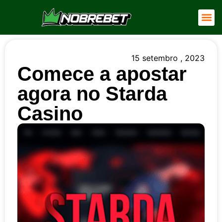
Pagina Ini
Jogue co
15 setembro , 2023
Comece a apostar
agora no Starda
Casino