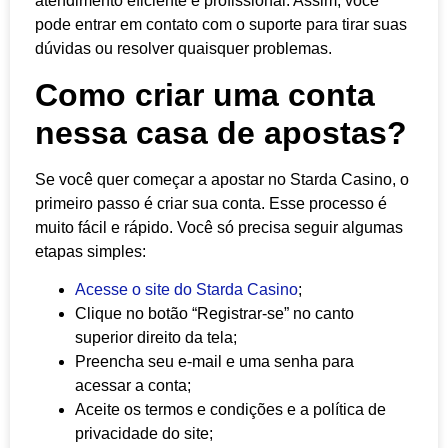
atendimento eficiente e profissional. Assim, você
pode entrar em contato com o suporte para tirar suas
dúvidas ou resolver quaisquer problemas.
Como criar uma conta
nessa casa de apostas?
Se você quer começar a apostar no Starda Casino, o
primeiro passo é criar sua conta. Esse processo é
muito fácil e rápido. Você só precisa seguir algumas
etapas simples:
Acesse o site do Starda Casino
;
Clique no botão “Registrar-se” no canto
superior direito da tela;
Preencha seu e-mail e uma senha para
acessar a conta;
Aceite os termos e condições e a política de
privacidade do site;