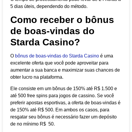
5 dias úteis, dependendo do método.
Como receber o bônus
de boas-vindas do
Starda Casino?
O
bônus de boas-vindas do Starda Casino
é uma
excelente oferta que você pode aproveitar para
aumentar a sua banca e maximizar suas chances de
obter lucro na plataforma.
Ele consiste em um bônus de 150% até R$ 1.500 e
até 500 free spins para jogos de cassino. Se você
preferir apostas esportivas, a oferta de boas-vindas é
de 150% até R$ 500. Em ambos os casos, para
resgatar seu bônus é necessário fazer um depósito
de no mínimo R$ 50.