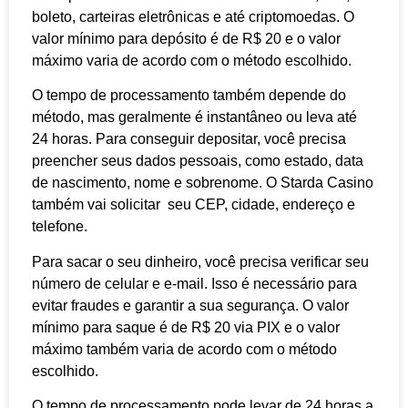
boleto, carteiras eletrônicas e até criptomoedas. O
valor mínimo para depósito é de R$ 20 e o valor
máximo varia de acordo com o método escolhido.
O tempo de processamento também depende do
método, mas geralmente é instantâneo ou leva até
24 horas. Para conseguir depositar, você precisa
preencher seus dados pessoais, como estado, data
de nascimento, nome e sobrenome. O Starda Casino
também vai solicitar seu CEP, cidade, endereço e
telefone.
Para sacar o seu dinheiro, você precisa verificar seu
número de celular e e-mail. Isso é necessário para
evitar fraudes e garantir a sua segurança. O valor
mínimo para saque é de R$ 20 via PIX e o valor
máximo também varia de acordo com o método
escolhido.
O tempo de processamento pode levar de 24 horas a