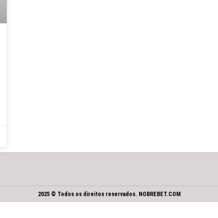
2025 © Todos os direitos reservados. NOBREBET.COM