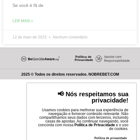
LER MAIS »
12 de maio de 2023
Nenhum comentário
Política de
Privacidade
2025 © Todos os direitos reservados. NOBREBET.COM
📢 Nós respeitamos sua
privacidade!
Usamos cookies para melhorar sua experiência de
navegação e fornecer conteúdo relevante. Não
compartilhamos seus dados com terceiros, incluindo
casas de apostas. Ao continuar navegando, você
concorda com nossa
Política de Privacidade
e o uso
de cookies.
Política de privacidade
Aceitar e continuar