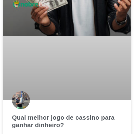
Qual melhor jogo de cassino para
ganhar dinheiro?
Se você é fã de