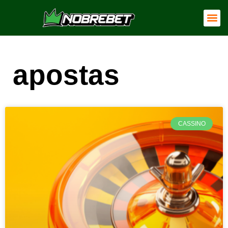
Pagina Ini
Jogue co
apostas
CASSINO