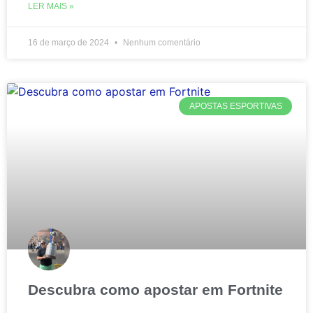
LER MAIS »
16 de março de 2024
Nenhum comentário
APOSTAS ESPORTIVAS
Descubra como apostar em Fortnite