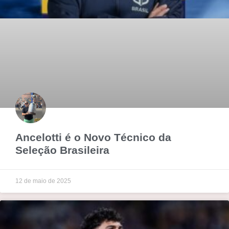
Ancelotti é o Novo Técnico da
Seleção Brasileira
12 de maio de 2025