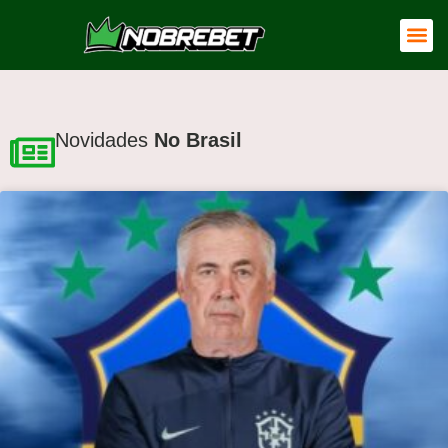
Pagina Ini
Jogue co
Novidades
No Brasil