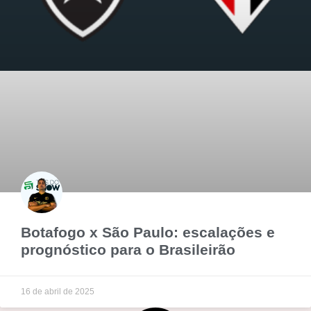
Botafogo x São Paulo: escalações e
prognóstico para o Brasileirão
16 de abril de 2025