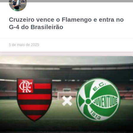
Cruzeiro vence o Flamengo e entra no
G-4 do Brasileirão
5 de maio de 2025