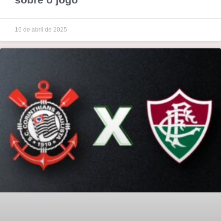
16 de abril de 2025