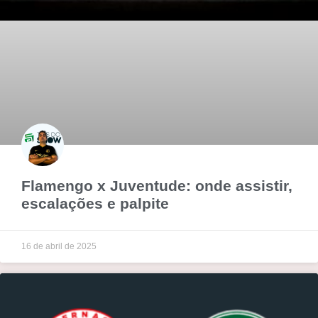
Flamengo x Juventude: onde assistir,
escalações e palpite
16 de abril de 2025