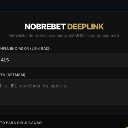
NOBREBET
DEEPLINK
Gere links de redirecionamento BetMGM instantaneamente
INFLUENCIADOR (LINK RAIZ)
STA (BETMGM)
NTO PARA DIVULGAÇÃO