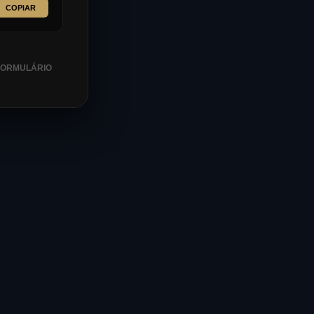
COPIAR
FORMULÁRIO