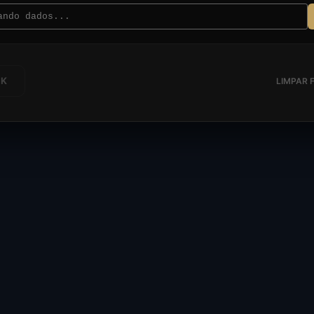
NK
LIMPAR 