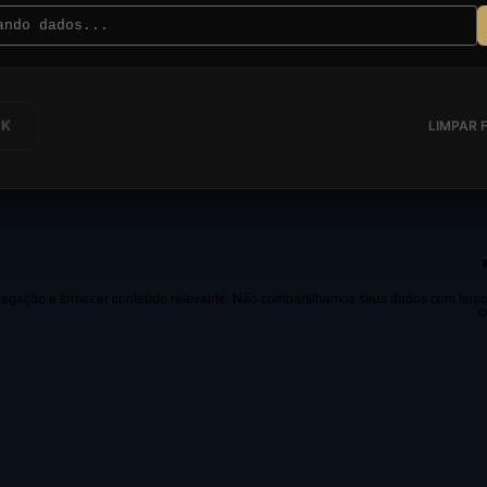
NK
LIMPAR 
egação e fornecer conteúdo relevante. Não compartilhamos seus dados com tercei
c